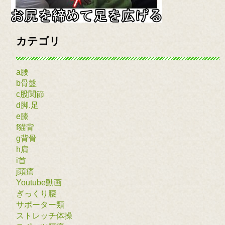
カテゴリ
a腰
b骨盤
c股関節
d脚.足
e膝
f猫背
g背骨
h肩
i首
j頭痛
Youtube動画
ぎっくり腰
サポーター類
ストレッチ体操