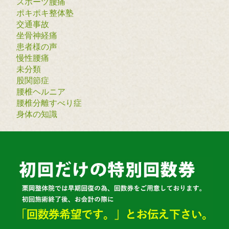
スポーツ腰痛
ポキポキ整体塾
交通事故
坐骨神経痛
患者様の声
慢性腰痛
未分類
股関節症
腰椎ヘルニア
腰椎分離すべり症
身体の知識