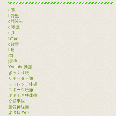
a腰
b骨盤
c股関節
d脚.足
e膝
f猫背
g背骨
h肩
i首
j頭痛
Youtube動画
ぎっくり腰
サポーター類
ストレッチ体操
スポーツ腰痛
ポキポキ整体塾
交通事故
坐骨神経痛
患者様の声