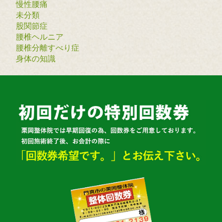
慢性腰痛
未分類
股関節症
腰椎ヘルニア
腰椎分離すべり症
身体の知識