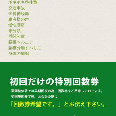
ポキポキ整体塾
交通事故
坐骨神経痛
患者様の声
慢性腰痛
未分類
股関節症
腰椎ヘルニア
腰椎分離すべり症
身体の知識