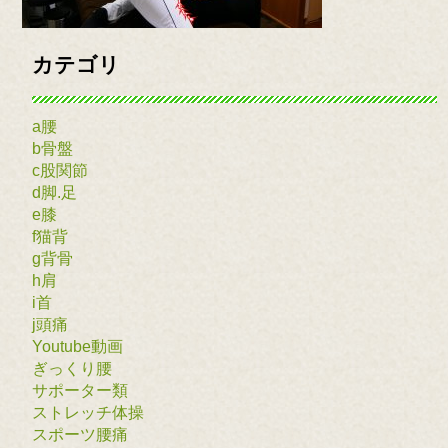
カテゴリ
a腰
b骨盤
c股関節
d脚.足
e膝
f猫背
g背骨
h肩
i首
j頭痛
Youtube動画
ぎっくり腰
サポーター類
ストレッチ体操
スポーツ腰痛