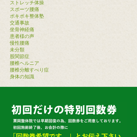
ストレッチ体操
スポーツ腰痛
ポキポキ整体塾
交通事故
坐骨神経痛
患者様の声
慢性腰痛
未分類
股関節症
腰椎ヘルニア
腰椎分離すべり症
身体の知識