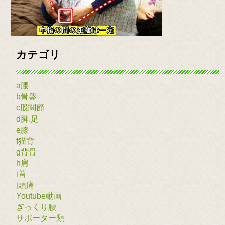
カテゴリ
a腰
b骨盤
c股関節
d脚.足
e膝
f猫背
g背骨
h肩
i首
j頭痛
Youtube動画
ぎっくり腰
サポーター類