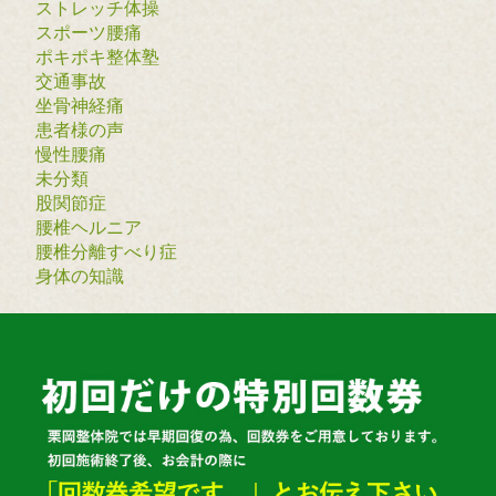
ストレッチ体操
スポーツ腰痛
ポキポキ整体塾
交通事故
坐骨神経痛
患者様の声
慢性腰痛
未分類
股関節症
腰椎ヘルニア
腰椎分離すべり症
身体の知識