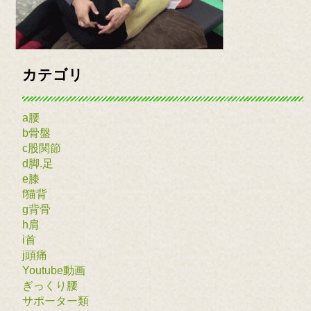
カテゴリ
a腰
b骨盤
c股関節
d脚.足
e膝
f猫背
g背骨
h肩
i首
j頭痛
Youtube動画
ぎっくり腰
サポーター類