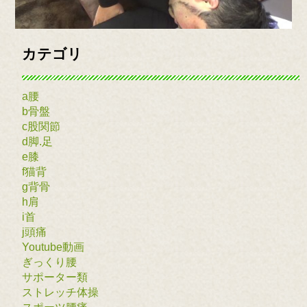
カテゴリ
a腰
b骨盤
c股関節
d脚.足
e膝
f猫背
g背骨
h肩
i首
j頭痛
Youtube動画
ぎっくり腰
サポーター類
ストレッチ体操