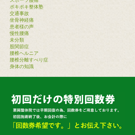
スポーツ腰痛
ポキポキ整体塾
交通事故
坐骨神経痛
患者様の声
慢性腰痛
未分類
股関節症
腰椎ヘルニア
腰椎分離すべり症
身体の知識