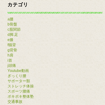
カテゴリ
a腰
b骨盤
c股関節
d脚.足
e膝
f猫背
g背骨
h肩
i首
j頭痛
Youtube動画
ぎっくり腰
サポーター類
ストレッチ体操
スポーツ腰痛
ポキポキ整体塾
交通事故