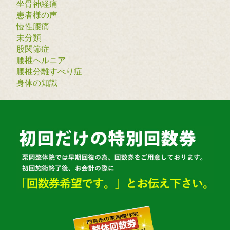
坐骨神経痛
患者様の声
慢性腰痛
未分類
股関節症
腰椎ヘルニア
腰椎分離すべり症
身体の知識