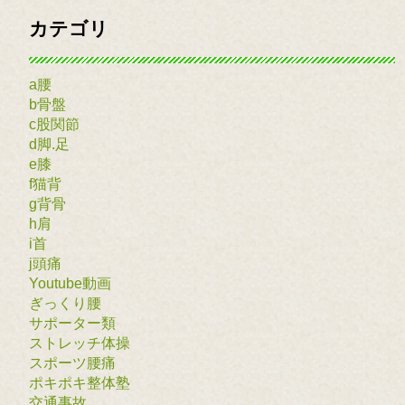
カテゴリ
a腰
b骨盤
c股関節
d脚.足
e膝
f猫背
g背骨
h肩
i首
j頭痛
Youtube動画
ぎっくり腰
サポーター類
ストレッチ体操
スポーツ腰痛
ポキポキ整体塾
交通事故