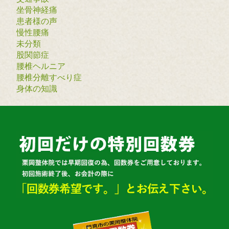
坐骨神経痛
患者様の声
慢性腰痛
未分類
股関節症
腰椎ヘルニア
腰椎分離すべり症
身体の知識