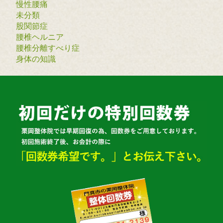
慢性腰痛
未分類
股関節症
腰椎ヘルニア
腰椎分離すべり症
身体の知識