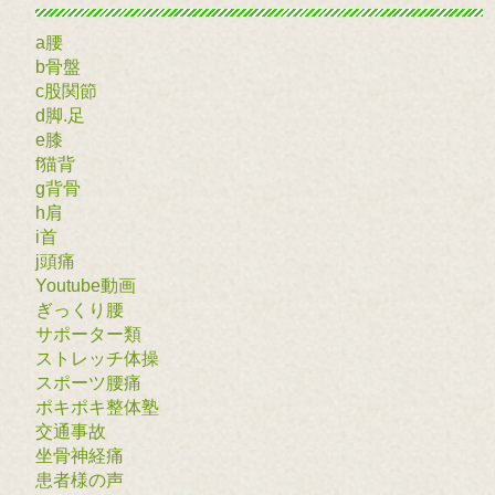
a腰
b骨盤
c股関節
d脚.足
e膝
f猫背
g背骨
h肩
i首
j頭痛
Youtube動画
ぎっくり腰
サポーター類
ストレッチ体操
スポーツ腰痛
ポキポキ整体塾
交通事故
坐骨神経痛
患者様の声