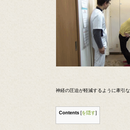
神経の圧迫が軽減するように牽引な
Contents
[
を隠す
]