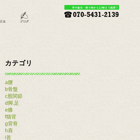
カテゴリ
a腰
b骨盤
c股関節
d脚.足
e膝
f猫背
g背骨
h肩
i首