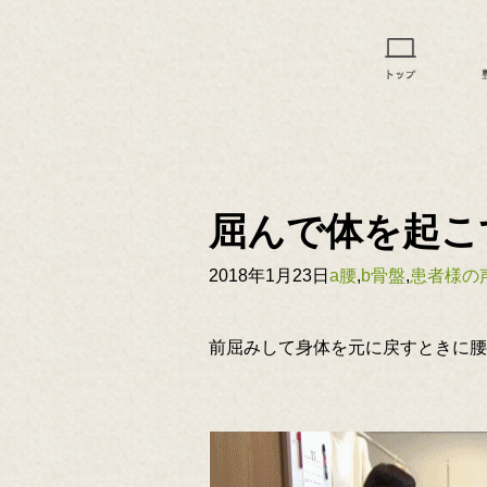
屈んで体を起こ
2018年1月23日
a腰
,
b骨盤
,
患者様の
前屈みして身体を元に戻すときに腰