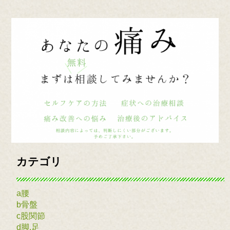
カテゴリ
a腰
b骨盤
c股関節
d脚.足