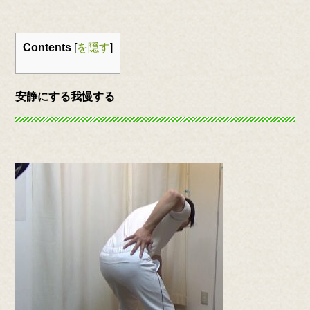
Contents
[
を隠す
]
安静にする我慢する