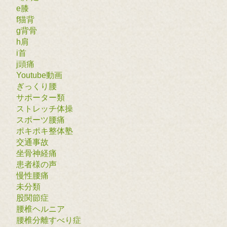
e膝
f猫背
g背骨
h肩
i首
j頭痛
Youtube動画
ぎっくり腰
サポーター類
ストレッチ体操
スポーツ腰痛
ポキポキ整体塾
交通事故
坐骨神経痛
患者様の声
慢性腰痛
未分類
股関節症
腰椎ヘルニア
腰椎分離すべり症