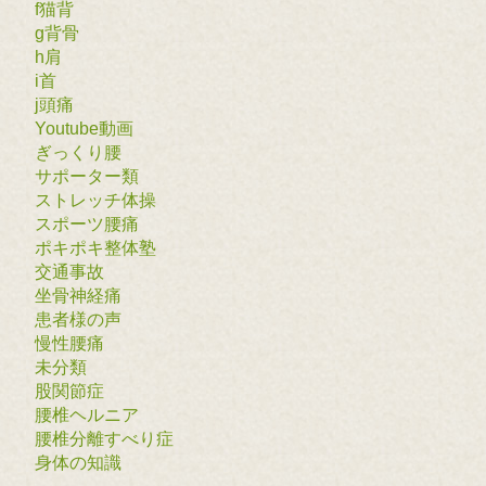
f猫背
g背骨
h肩
i首
j頭痛
Youtube動画
ぎっくり腰
サポーター類
ストレッチ体操
スポーツ腰痛
ポキポキ整体塾
交通事故
坐骨神経痛
患者様の声
慢性腰痛
未分類
股関節症
腰椎ヘルニア
腰椎分離すべり症
身体の知識