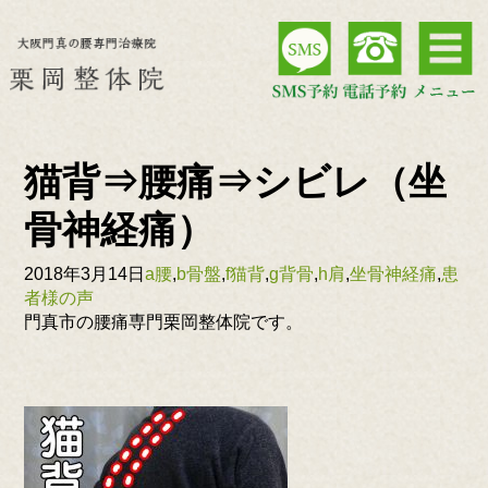
猫背⇒腰痛⇒シビレ（坐
骨神経痛）
2018年3月14日
a腰
,
b骨盤
,
f猫背
,
g背骨
,
h肩
,
坐骨神経痛
,
患
者様の声
門真市の腰痛専門栗岡整体院です。