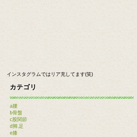
インスタグラムではリア充してます(笑)
カテゴリ
a腰
b骨盤
c股関節
d脚.足
e膝