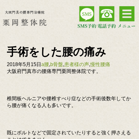
手術をした腰の痛み
2018年5月15日
a腰
,
b骨盤
,
患者様の声
,
慢性腰痛
大阪府門真市の腰痛専門栗岡整体院です。
椎間板ヘルニアや腰椎すべり症などの手術後数年してか
ら腰が痛くなる人も多いです。
既にボルトなどで固定されていたりすると強く押さえる