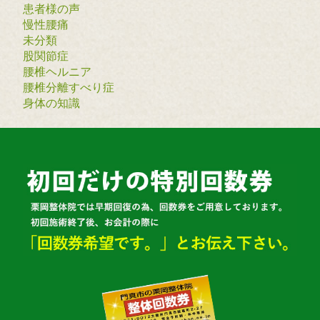
患者様の声
慢性腰痛
未分類
股関節症
腰椎ヘルニア
腰椎分離すべり症
身体の知識