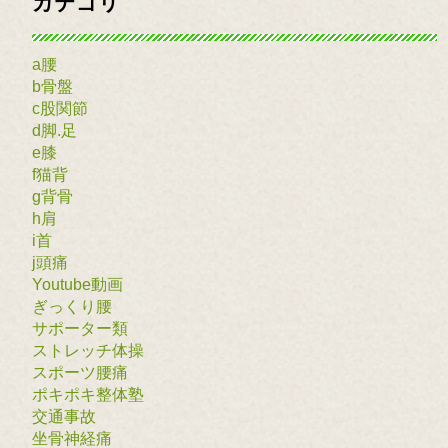
カテゴリ
a腰
b骨盤
c股関節
d脚.足
e膝
f猫背
g背骨
h肩
i首
j頭痛
Youtube動画
ぎっくり腰
サポーター類
ストレッチ体操
スポーツ腰痛
ポキポキ整体塾
交通事故
坐骨神経痛