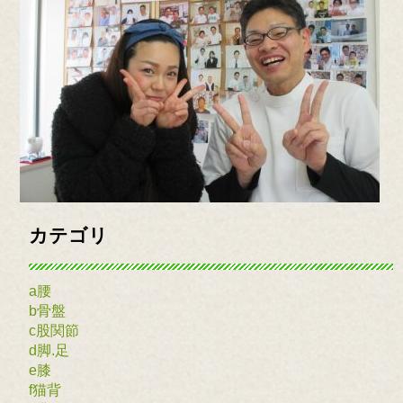
カテゴリ
a腰
b骨盤
c股関節
d脚.足
e膝
f猫背