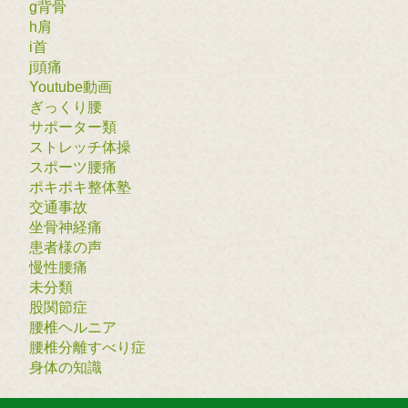
g背骨
h肩
i首
j頭痛
Youtube動画
ぎっくり腰
サポーター類
ストレッチ体操
スポーツ腰痛
ポキポキ整体塾
交通事故
坐骨神経痛
患者様の声
慢性腰痛
未分類
股関節症
腰椎ヘルニア
腰椎分離すべり症
身体の知識