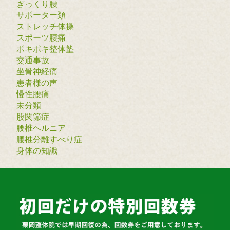
ぎっくり腰
サポーター類
ストレッチ体操
スポーツ腰痛
ポキポキ整体塾
交通事故
坐骨神経痛
患者様の声
慢性腰痛
未分類
股関節症
腰椎ヘルニア
腰椎分離すべり症
身体の知識