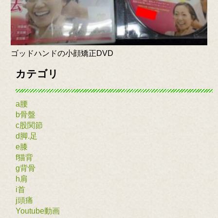
ゴッドハンドの小顔矯正DVD
カテゴリ
a腰
b骨盤
c股関節
d脚.足
e膝
f猫背
g背骨
h肩
i首
j頭痛
Youtube動画