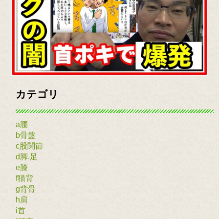
カテゴリ
a腰
b骨盤
c股関節
d脚.足
e膝
f猫背
g背骨
h肩
i首