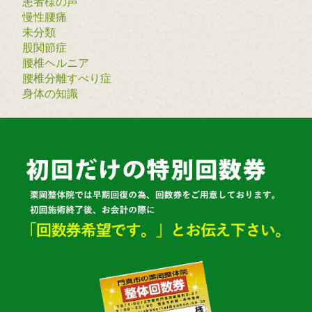
患者様の声
慢性腰痛
未分類
股関節症
腰椎ヘルニア
腰椎分離すべり症
身体の知識