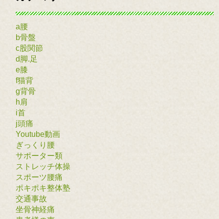
a腰
b骨盤
c股関節
d脚.足
e膝
f猫背
g背骨
h肩
i首
j頭痛
Youtube動画
ぎっくり腰
サポーター類
ストレッチ体操
スポーツ腰痛
ポキポキ整体塾
交通事故
坐骨神経痛