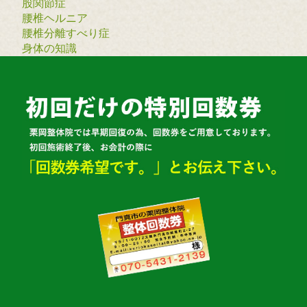
股関節症
腰椎ヘルニア
腰椎分離すべり症
身体の知識