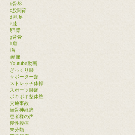
b骨盤
c股関節
d脚.足
e膝
f猫背
g背骨
h肩
i首
j頭痛
Youtube動画
ぎっくり腰
サポーター類
ストレッチ体操
スポーツ腰痛
ポキポキ整体塾
交通事故
坐骨神経痛
患者様の声
慢性腰痛
未分類