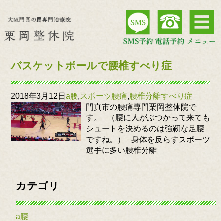
バスケットボールで腰椎すべり症
2018年3月12日
a腰
,
スポーツ腰痛
,
腰椎分離すべり症
門真市の腰痛専門栗岡整体院で
す。 （腰に人がぶつかって来ても
シュートを決めるのは強靭な足腰
ですね。） 身体を反らすスポーツ
選手に多い腰椎分離
カテゴリ
a腰