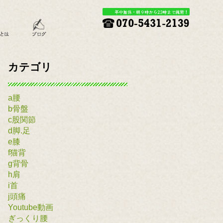
カテゴリ
a腰
b骨盤
c股関節
d脚.足
e膝
f猫背
g背骨
h肩
i首
j頭痛
Youtube動画
ぎっくり腰