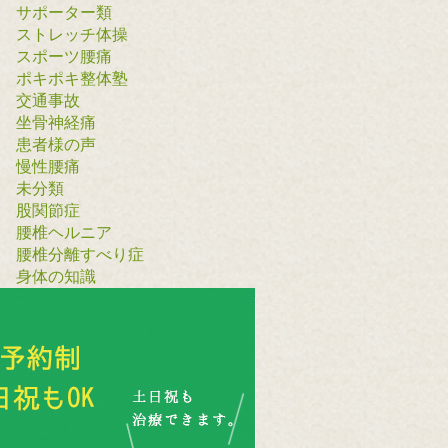
サポーター類
ストレッチ体操
スポーツ腰痛
ポキポキ整体塾
交通事故
坐骨神経痛
患者様の声
慢性腰痛
未分類
股関節症
腰椎ヘルニア
腰椎分離すべり症
身体の知識