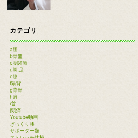
カテゴリ
a腰
b骨盤
c股関節
d脚.足
e膝
f猫背
g背骨
h肩
i首
j頭痛
Youtube動画
ぎっくり腰
サポーター類
ストレッチ体操