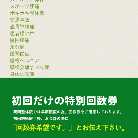
スポーツ腰痛
ポキポキ整体塾
交通事故
坐骨神経痛
患者様の声
慢性腰痛
未分類
股関節症
腰椎ヘルニア
腰椎分離すべり症
身体の知識