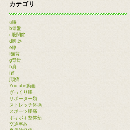
カテゴリ
a腰
b骨盤
c股関節
d脚.足
e膝
f猫背
g背骨
h肩
i首
j頭痛
Youtube動画
ぎっくり腰
サポーター類
ストレッチ体操
スポーツ腰痛
ポキポキ整体塾
交通事故