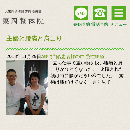
主婦と腰痛と肩こり
2018年11月29日
a腰
,
f猫背
,
患者様の声
,
慢性腰痛
立ち仕事で重い物を扱い腰痛と肩
こりがひどくなった。 来院された
朝は特に腰がだるい様でした。 施
術は腰だけでなく一通り見て