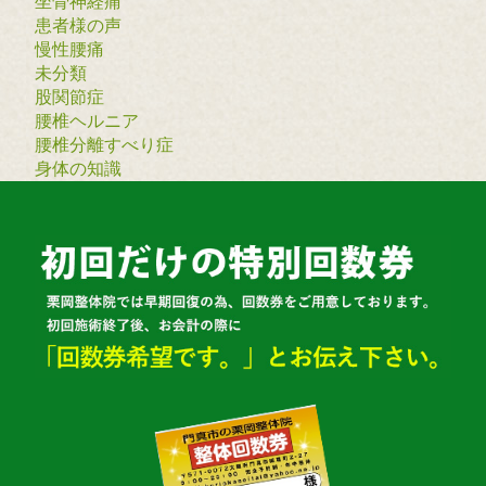
坐骨神経痛
患者様の声
慢性腰痛
未分類
股関節症
腰椎ヘルニア
腰椎分離すべり症
身体の知識