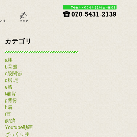
カテゴリ
a腰
b骨盤
c股関節
d脚.足
e膝
f猫背
g背骨
h肩
i首
j頭痛
Youtube動画
ぎっくり腰