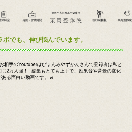
ラボでも、伸び悩んでいます。
お相手のYoutuberはぴょんみやずかんさんで登録者は私と
同じ2万人強！ 編集もとても上手で、効果音や背景の変化
がある面白い動画です。 &