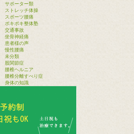
サポーター類
ストレッチ体操
スポーツ腰痛
ポキポキ整体塾
交通事故
坐骨神経痛
患者様の声
慢性腰痛
未分類
股関節症
腰椎ヘルニア
腰椎分離すべり症
身体の知識