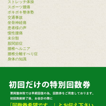
ストレッチ体操
スポーツ腰痛
ポキポキ整体塾
交通事故
坐骨神経痛
患者様の声
慢性腰痛
未分類
股関節症
腰椎ヘルニア
腰椎分離すべり症
身体の知識