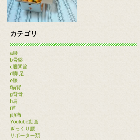
カテゴリ
a腰
b骨盤
c股関節
d脚.足
e膝
f猫背
g背骨
h肩
i首
j頭痛
Youtube動画
ぎっくり腰
サポーター類