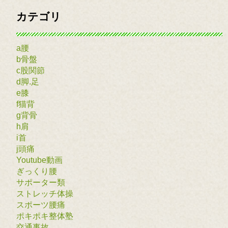
カテゴリ
a腰
b骨盤
c股関節
d脚.足
e膝
f猫背
g背骨
h肩
i首
j頭痛
Youtube動画
ぎっくり腰
サポーター類
ストレッチ体操
スポーツ腰痛
ポキポキ整体塾
交通事故