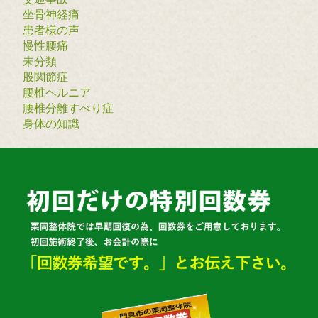
坐骨神経痛
患者様の声
慢性腰痛
未分類
股関節症
腰椎ヘルニア
腰椎分離すべり症
身体の知識