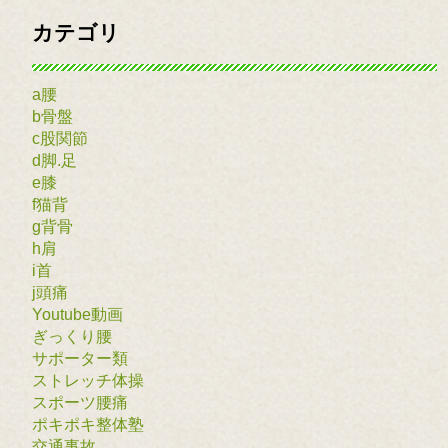
カテゴリ
a腰
b骨盤
c股関節
d脚.足
e膝
f猫背
g背骨
h肩
i首
j頭痛
Youtube動画
ぎっくり腰
サポーター類
ストレッチ体操
スポーツ腰痛
ポキポキ整体塾
交通事故