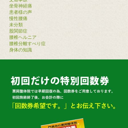
坐骨神経痛
患者様の声
慢性腰痛
未分類
股関節症
腰椎ヘルニア
腰椎分離すべり症
身体の知識