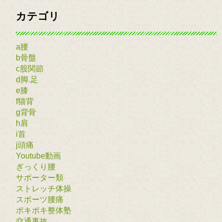
カテゴリ
a腰
b骨盤
c股関節
d脚.足
e膝
f猫背
g背骨
h肩
i首
j頭痛
Youtube動画
ぎっくり腰
サポーター類
ストレッチ体操
スポーツ腰痛
ポキポキ整体塾
交通事故