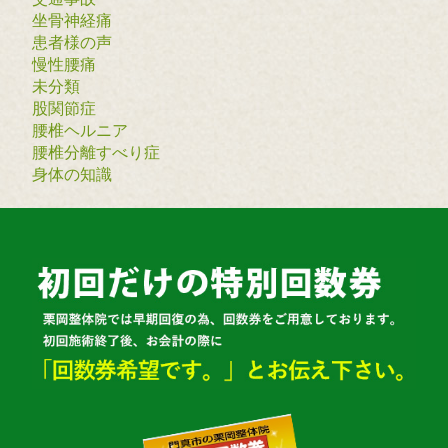
坐骨神経痛
患者様の声
慢性腰痛
未分類
股関節症
腰椎ヘルニア
腰椎分離すべり症
身体の知識