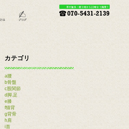
カテゴリ
a腰
b骨盤
c股関節
d脚.足
e膝
f猫背
g背骨
h肩
i首