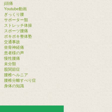
j頭痛
Youtube動画
ぎっくり腰
サポーター類
ストレッチ体操
スポーツ腰痛
ポキポキ整体塾
交通事故
坐骨神経痛
患者様の声
慢性腰痛
未分類
股関節症
腰椎ヘルニア
腰椎分離すべり症
身体の知識