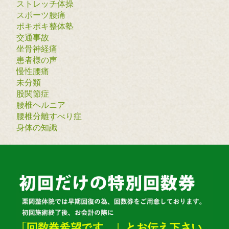
ストレッチ体操
スポーツ腰痛
ポキポキ整体塾
交通事故
坐骨神経痛
患者様の声
慢性腰痛
未分類
股関節症
腰椎ヘルニア
腰椎分離すべり症
身体の知識