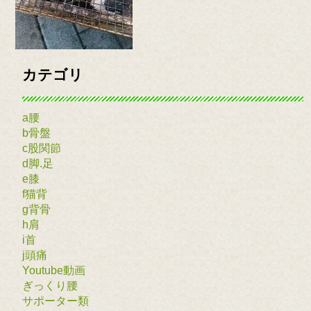
カテゴリ
a腰
b骨盤
c股関節
d脚.足
e膝
f猫背
g背骨
h肩
i首
j頭痛
Youtube動画
ぎっくり腰
サポーター類