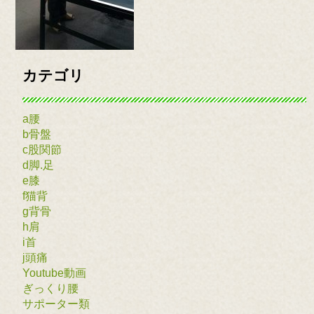
カテゴリ
a腰
b骨盤
c股関節
d脚.足
e膝
f猫背
g背骨
h肩
i首
j頭痛
Youtube動画
ぎっくり腰
サポーター類