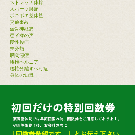
ストレッチ体操
スポーツ腰痛
ポキポキ整体塾
交通事故
坐骨神経痛
患者様の声
慢性腰痛
未分類
股関節症
腰椎ヘルニア
腰椎分離すべり症
身体の知識