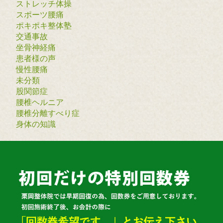
ストレッチ体操
スポーツ腰痛
ポキポキ整体塾
交通事故
坐骨神経痛
患者様の声
慢性腰痛
未分類
股関節症
腰椎ヘルニア
腰椎分離すべり症
身体の知識