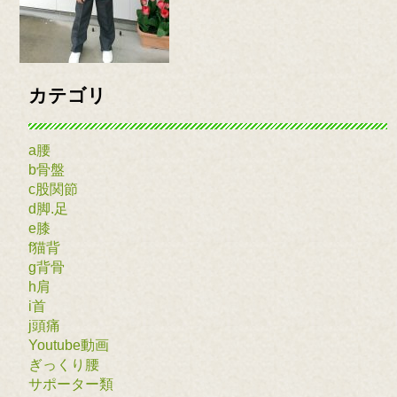
カテゴリ
a腰
b骨盤
c股関節
d脚.足
e膝
f猫背
g背骨
h肩
i首
j頭痛
Youtube動画
ぎっくり腰
サポーター類