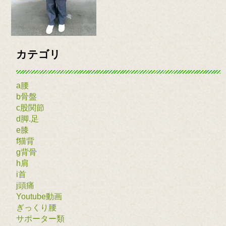
カテゴリ
a腰
b骨盤
c股関節
d脚.足
e膝
f猫背
g背骨
h肩
i首
j頭痛
Youtube動画
ぎっくり腰
サポーター類