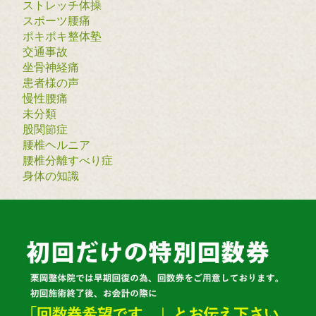
ストレッチ体操
スポーツ腰痛
ポキポキ整体塾
交通事故
坐骨神経痛
患者様の声
慢性腰痛
未分類
股関節症
腰椎ヘルニア
腰椎分離すべり症
身体の知識