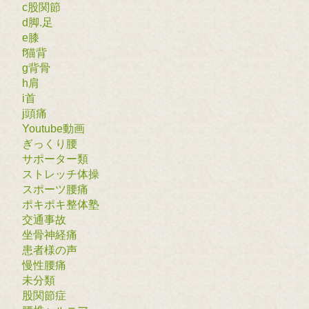
c股関節
d脚.足
e膝
f猫背
g背骨
h肩
i首
j頭痛
Youtube動画
ぎっくり腰
サポーター類
ストレッチ体操
スポーツ腰痛
ポキポキ整体塾
交通事故
坐骨神経痛
患者様の声
慢性腰痛
未分類
股関節症