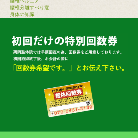
腰椎ヘルニア
腰椎分離すべり症
身体の知識