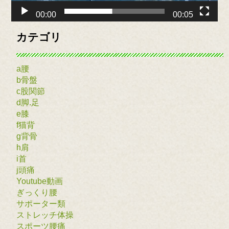
00:00
00:05
カテゴリ
a腰
b骨盤
c股関節
d脚.足
e膝
f猫背
g背骨
h肩
i首
j頭痛
Youtube動画
ぎっくり腰
サポーター類
ストレッチ体操
スポーツ腰痛