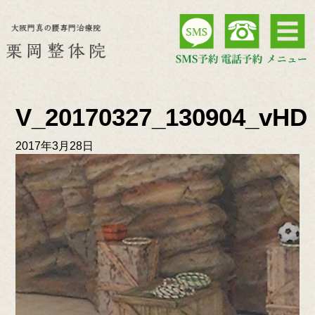
V_20170327_130904_vHD
2017年3月28日
動
画
プ
レ
ー
ヤ
ー