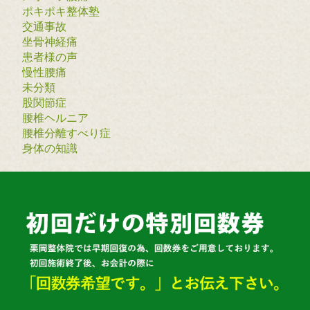
ポキポキ整体塾
交通事故
坐骨神経痛
患者様の声
慢性腰痛
未分類
股関節症
腰椎ヘルニア
腰椎分離すべり症
身体の知識