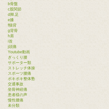
b骨盤
c股関節
d脚.足
e膝
f猫背
g背骨
h肩
i首
j頭痛
Youtube動画
ぎっくり腰
サポーター類
ストレッチ体操
スポーツ腰痛
ポキポキ整体塾
交通事故
坐骨神経痛
患者様の声
慢性腰痛
未分類