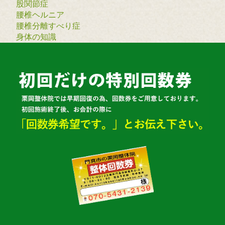
股関節症
腰椎ヘルニア
腰椎分離すべり症
身体の知識