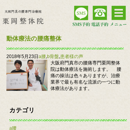
動体療法の腰痛整体
2018年5月23日
a腰
,
b骨盤
,
患者様の声
大阪府門真市の腰痛専門栗岡整体
院は動体療法を施術します。 腰
痛の操法は色々ありますが、治療
業界で最も有名な流派の一つに動
体療法があります。
カテゴリ
a腰