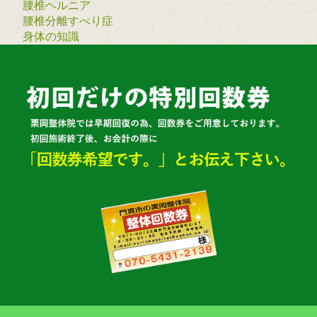
腰椎ヘルニア
腰椎分離すべり症
身体の知識