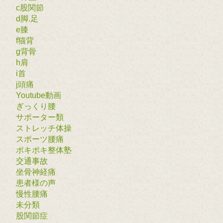
c股関節
d脚.足
e膝
f猫背
g背骨
h肩
i首
j頭痛
Youtube動画
ぎっくり腰
サポーター類
ストレッチ体操
スポーツ腰痛
ポキポキ整体塾
交通事故
坐骨神経痛
患者様の声
慢性腰痛
未分類
股関節症