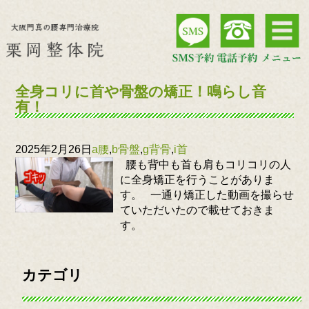
全身コリに首や骨盤の矯正！鳴らし音
有！
2025年2月26日
a腰
,
b骨盤
,
g背骨
,
i首
腰も背中も首も肩もコリコリの人
に全身矯正を行うことがありま
す。 一通り矯正した動画を撮らせ
ていただいたので載せておきま
す。
カテゴリ