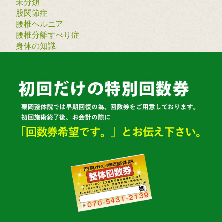
未分類
股関節症
腰椎ヘルニア
腰椎分離すべり症
身体の知識