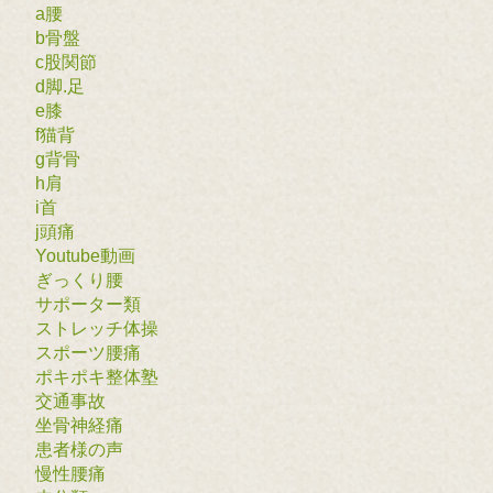
a腰
b骨盤
c股関節
d脚.足
e膝
f猫背
g背骨
h肩
i首
j頭痛
Youtube動画
ぎっくり腰
サポーター類
ストレッチ体操
スポーツ腰痛
ポキポキ整体塾
交通事故
坐骨神経痛
患者様の声
慢性腰痛