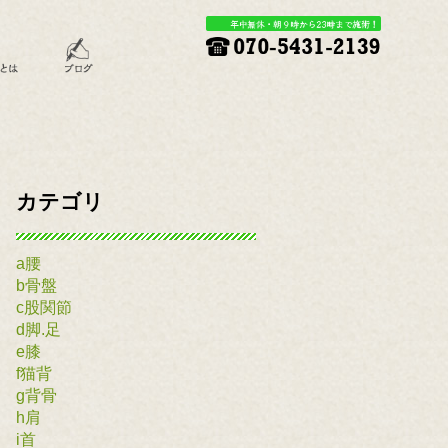
カテゴリ
a腰
b骨盤
c股関節
d脚.足
e膝
f猫背
g背骨
h肩
i首